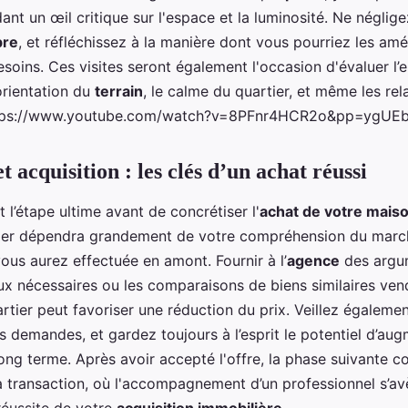
dant un œil critique sur l'espace et la luminosité. Ne néglige
re
, et réfléchissez à la manière dont vous pourriez les am
soins. Ces visites seront également l'occasion d'évaluer l
'orientation du
terrain
, le calme du quartier, et même les rel
 https://www.youtube.com/watch?v=8PFnr4HCR2o&pp=yg
t acquisition : les clés d’un achat réussi
 l’étape ultime avant de concrétiser l'
achat de votre mais
ier dépendra grandement de votre compréhension du march
ous aurez effectuée en amont. Fournir à l’
agence
des argu
aux nécessaires ou les comparaisons de biens similaires v
tier peut favoriser une réduction du prix. Veillez égalemen
s demandes, et gardez toujours à l’esprit le potentiel d’aug
long terme. Après avoir accepté l'offre, la phase suivante c
la transaction, où l'accompagnement d’un professionnel s’a
 réussite de votre
acquisition immobilière
.