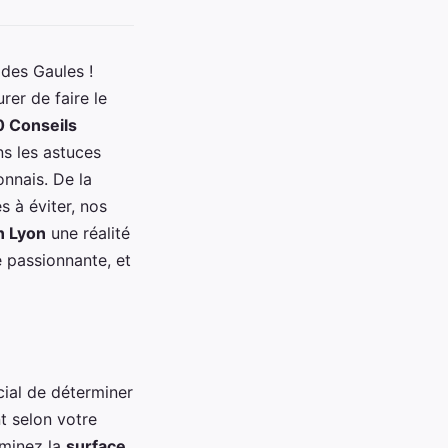
 des Gaules !
er de faire le
0 Conseils
ns les astuces
onnais. De la
s à éviter, nos
n Lyon
une réalité
e passionnante, et
ucial de déterminer
t selon votre
rminez la
surface