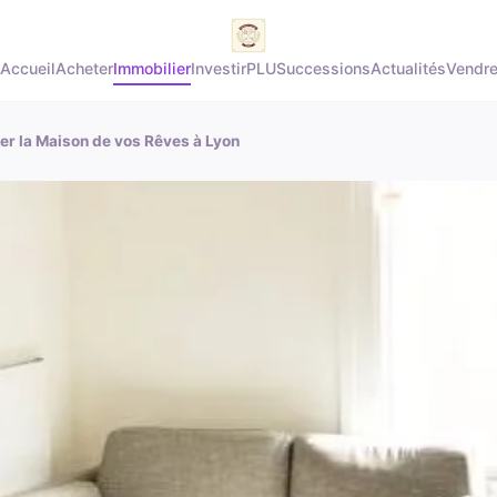
Accueil
Acheter
Immobilier
Investir
PLU
Successions
Actualités
Vendr
er la Maison de vos Rêves à Lyon