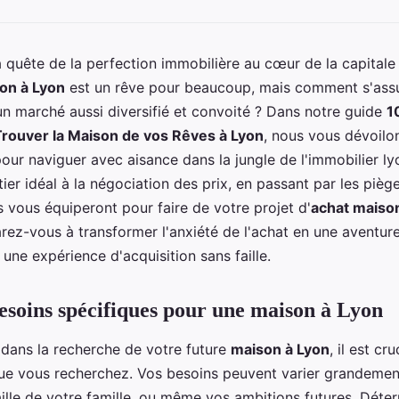
 quête de la perfection immobilière au cœur de la capitale
on à Lyon
est un rêve pour beaucoup, mais comment s'assur
n marché aussi diversifié et convoité ? Dans notre guide
1
Trouver la Maison de vos Rêves à Lyon
, nous vous dévoilo
our naviguer avec aisance dans la jungle de l'immobilier ly
ier idéal à la négociation des prix, en passant par les piège
s vous équiperont pour faire de votre projet d'
achat maiso
arez-vous à transformer l'anxiété de l'achat en une aventur
r une expérience d'acquisition sans faille.
besoins spécifiques pour une maison à Lyon
dans la recherche de votre future
maison à Lyon
, il est cr
ue vous recherchez. Vos besoins peuvent varier grandemen
aille de votre famille, ou même vos ambitions futures. Déte