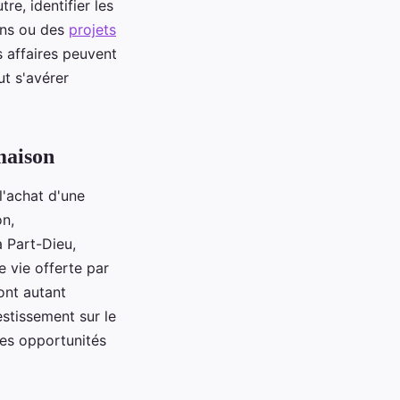
re, identifier les
ins ou des
projets
s affaires peuvent
t s'avérer
maison
l'achat d'une
on,
 Part-Dieu,
e vie offerte par
sont autant
estissement sur le
des opportunités