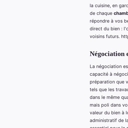
la cuisine, en gar
de chaque
chamb
répondre à vos be
direct du bien : l
voisins futurs.
Négociation e
La négociation est
capacité à négoc
préparation que v
tels que les trav
dans le même quar
mais poli dans vo
valeur du bien à 
administratif de 
essentiel pour la