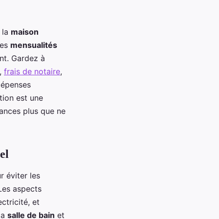
 la
maison
les
mensualités
nt. Gardez à
,
frais de notaire
,
 dépenses
tion est une
nances plus que ne
el
r éviter les
 Les aspects
ctricité, et
la
salle de bain
et