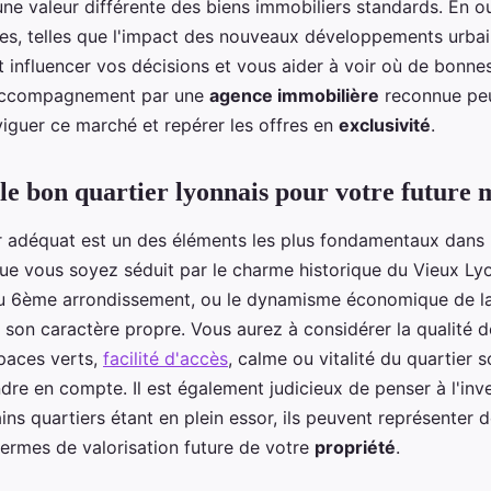
ne valeur différente des biens immobiliers standards. En out
les, telles que l'impact des nouveaux développements urba
t influencer vos décisions et vous aider à voir où de bonne
L'accompagnement par une
agence immobilière
reconnue peu
iguer ce marché et repérer les offres en
exclusivité
.
 le bon quartier lyonnais pour votre future 
er adéquat est un des éléments les plus fondamentaux dans 
ue vous soyez séduit par le charme historique du Vieux Ly
du 6ème arrondissement, ou le dynamisme économique de la
 son caractère propre. Vous aurez à considérer la qualité d
spaces verts,
facilité d'accès
, calme ou vitalité du quartier 
dre en compte. Il est également judicieux de penser à l'inv
ains quartiers étant en plein essor, ils peuvent représenter 
termes de valorisation future de votre
propriété
.