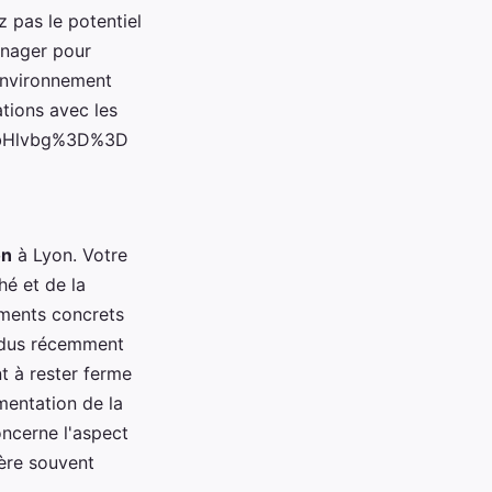
z pas le potentiel
énager pour
’environnement
ations avec les
UEbHlvbg%3D%3D
on
à Lyon. Votre
é et de la
ments concrets
endus récemment
t à rester ferme
mentation de la
oncerne l'aspect
vère souvent